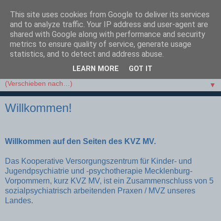
This site uses cookies from Google to deliver its services
and to analyze traffic. Your IP address and user-agent are
shared with Google along with performance and security
metrics to ensure quality of service, generate usage
statistics, and to detect and address abuse.
LEARN MORE
GOT IT
▼
Willkommen!
Willkommen auf den Seiten des KVZ MV.
Das Kooperative Versorgungszentrum für Kinder- und
Jugendpsychiatrie und -psychotherapie Mecklenburg-
Vorpommern, kurz KVZ MV, ist ein Zusammenschluss von 5
sozialpsychiatrisch arbeitenden Praxen / MVZ unseres
Landes.