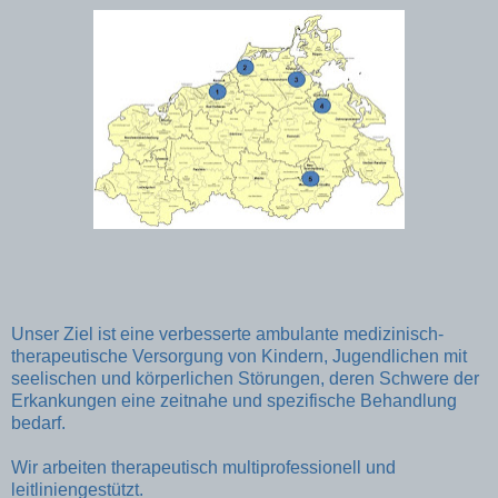
Unser Ziel ist eine verbesserte ambulante medizinisch-
therapeutische Versorgung von Kindern, Jugendlichen mit
seelischen und körperlichen Störungen, deren Schwere der
Erkankungen eine zeitnahe und spezifische Behandlung
bedarf.
Wir arbeiten therapeutisch multiprofessionell und
leitliniengestützt.